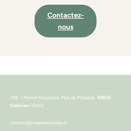
Contactez-
nous
298, Chemin Roussane, Mas de Moussié,
30600
Gallician
(
Gard
)
contact@masdemoussie.fr