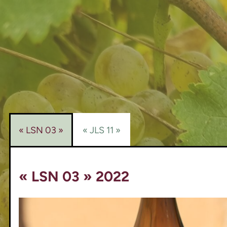
« LSN 03 »
« JLS 11 »
« LSN 03 » 2022